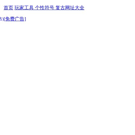
首页
玩家工具
个性符号
复古网址大全
[免费广告]
古)