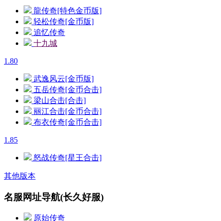
龍传奇[特色金币版]
轻松传奇[金币版]
追忆传奇
十九城
1.80
武逸风云[金币版]
五岳传奇[金币合击]
梁山合击[合击]
丽江合击[金币合击]
布衣传奇[金币合击]
1.85
怒战传奇[星王合击]
其他版本
名服网址导航(长久好服)
原始传奇