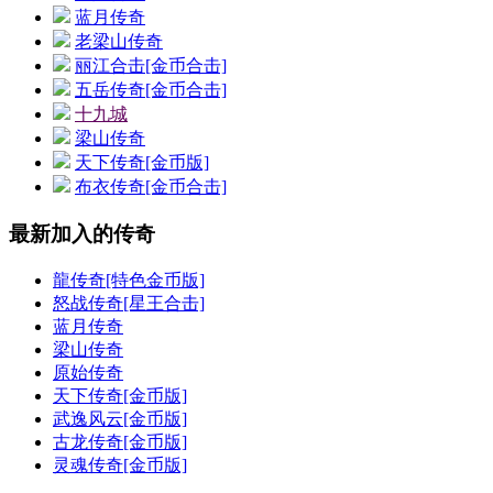
蓝月传奇
老梁山传奇
丽江合击[金币合击]
五岳传奇[金币合击]
十九城
梁山传奇
天下传奇[金币版]
布衣传奇[金币合击]
最新加入的传奇
龍传奇[特色金币版]
怒战传奇[星王合击]
蓝月传奇
梁山传奇
原始传奇
天下传奇[金币版]
武逸风云[金币版]
古龙传奇[金币版]
灵魂传奇[金币版]